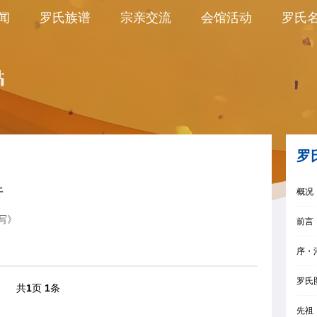
闻
罗氏族谱
宗亲交流
会馆活动
罗氏
罗
行
概况
写》
前言
序・
罗氏
共
1
页
1
条
先祖