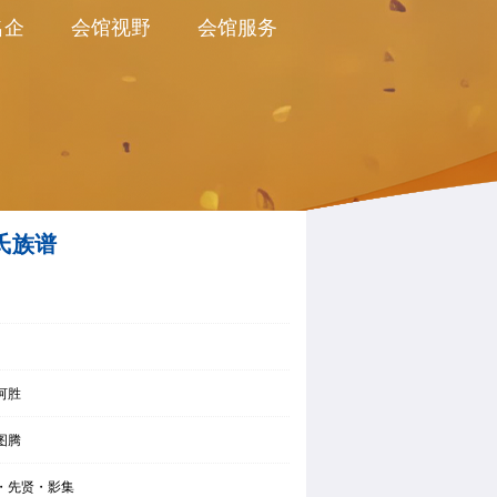
名企
会馆视野
会馆服务
氏族谱
河胜
图腾
・先贤・影集